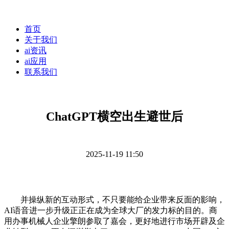
首页
关于我们
ai资讯
ai应用
联系我们
ChatGPT横空出生避世后
2025-11-19 11:50
并操纵新的互动形式，不只要能给企业带来反面的影响，
AI语音进一步升级正正在成为全球大厂的发力标的目的。商
用办事机械人企业擎朗参取了嘉会，更好地进行市场开辟及企